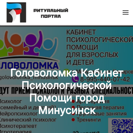
Skip
to
main
content
Головоломка Кабинет
Психологической
Помощи город
Минусинск