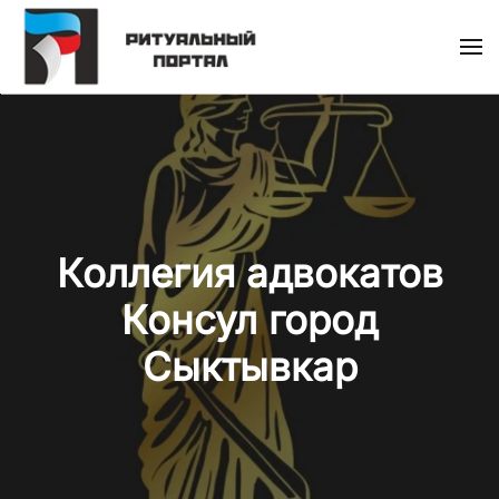
Skip
to
main
content
Коллегия адвокатов
Консул город
Сыктывкар