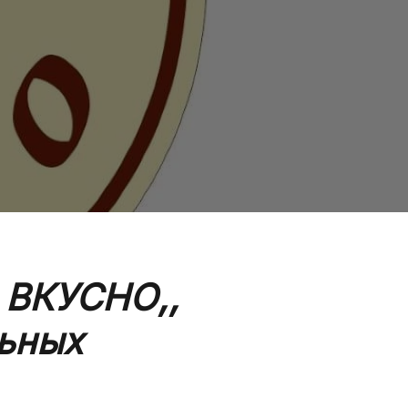
 ВКУСНО,,
ьных