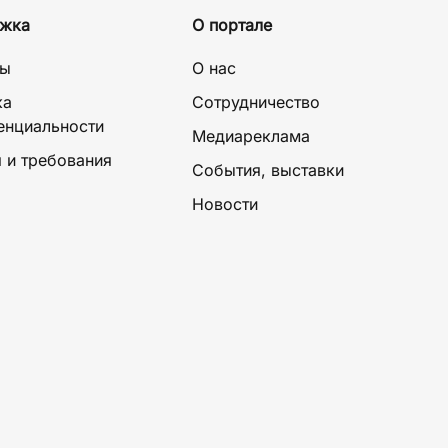
жка
О портале
ты
О нас
ка
Сотрудничество
енциальности
Медиареклама
 и требования
События, выставки
Новости