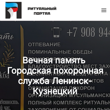
Skip
to
main
content
Вечная память ​
Городская похоронная
служба Ленинск-
Кузнецкий