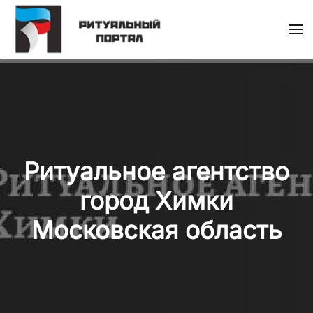
Skip
to
main
content
Ритуальное агентство
город Химки
Московская область