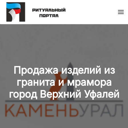
Skip
to
main
content
Продажа изделий из
гранита и мрамора
город Верхний Уфалей