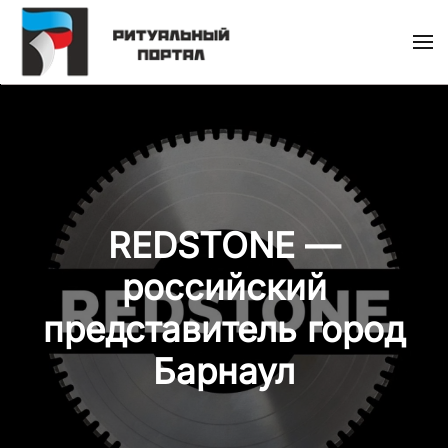
Skip
to
main
content
REDSTONE —
российский
представитель город
Барнаул