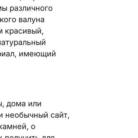
мы различного
кого валуна
м красивый,
натуральный
риал, имеющий
, дома или
и необычный сайт,
камней, о
х получить для