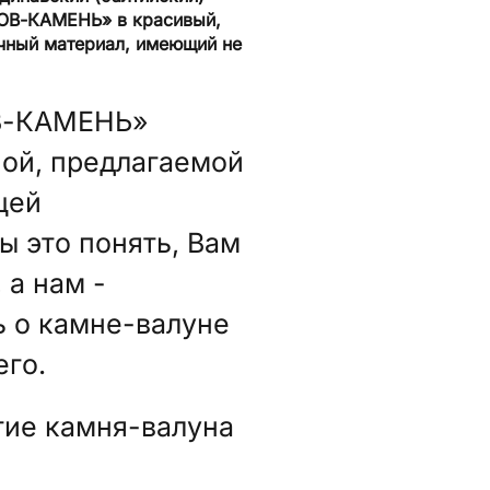
ОВ-КАМЕНЬ» в красивый,
очный материал, имеющий не
В-КАМЕНЬ»
ной, предлагаемой
щей
ы это понять, Вам
 а нам -
ь о камне-валуне
его.
тие камня-валуна