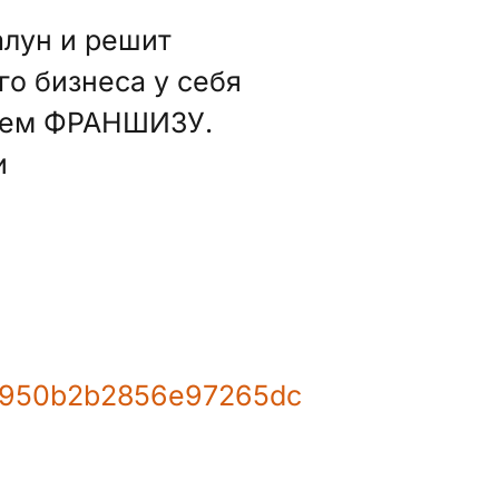
алун и решит
го бизнеса у себя
гаем ФРАНШИЗУ.
и
dd9950b2b2856e97265dc