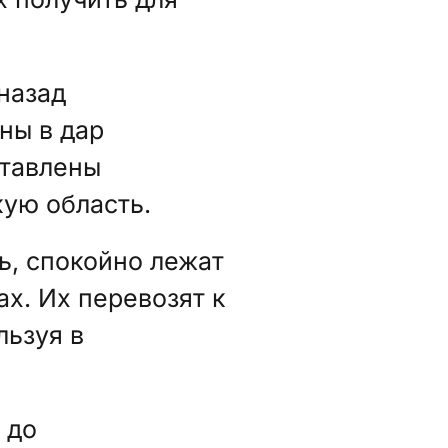
назад
ны в дар
ставлены
кую область.
ь, спокойно лежат
ах. Их перевозят к
льзуя в
 до