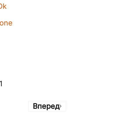
Dk
tone
1
Вперед