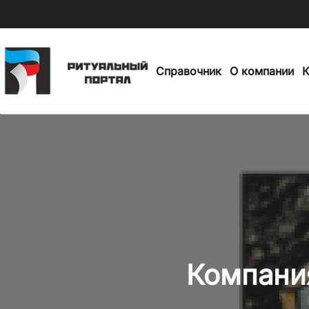
Skip
to
Справочник
О компании
К
main
content
Компани