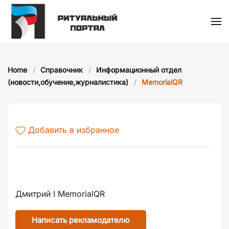
Skip
to
main
content
Home
Справочник
Информационный отдел
(новости,обучение,журналистика)
MemorialQR
Добавить в избранное
Дмитрий I MemorialQR
Написать рекламодателю